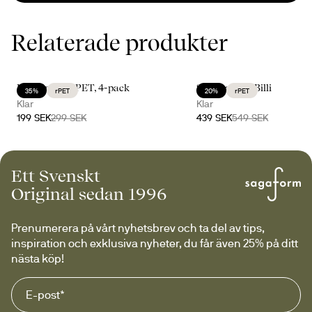
Relaterade produkter
Billi vinglas rPET, 4-pack
Servera med Billi
35%
rPET
20%
rPET
Klar
Klar
199 SEK
299 SEK
439 SEK
549 SEK
Ett Svenskt
Original sedan 1996
Prenumerera på vårt nyhetsbrev och ta del av tips, 
inspiration och exklusiva nyheter, du får även 25% på ditt 
nästa köp!