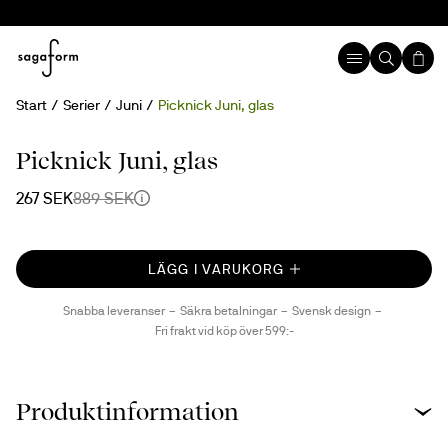
Start
Serier
Juni
Picknick Juni, glas
70%
Picknick Juni, glas
267 SEK
889 SEK
LÄGG I VARUKORG
Snabba leveranser
Säkra betalningar
Svensk design
Fri frakt vid köp över 599:-
Produktinformation