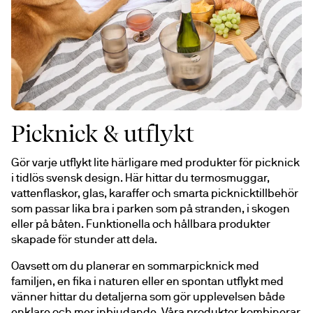
Picknick & utflykt
Gör varje utflykt lite härligare med produkter för picknick 
i tidlös svensk design. Här hittar du termosmuggar, 
vattenflaskor, glas, karaffer och smarta picknicktillbehör 
som passar lika bra i parken som på stranden, i skogen 
eller på båten. Funktionella och hållbara produkter 
skapade för stunder att dela.
Oavsett om du planerar en sommarpicknick med 
familjen, en fika i naturen eller en spontan utflykt med 
vänner hittar du detaljerna som gör upplevelsen både 
enklare och mer inbjudande. Våra produkter kombinerar 