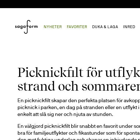
NYHETER
FAVORITER
DUKA & LAGA
INRED
Picknickfilt för utflyk
strand och sommaren
En picknickfilt skapar den perfekta platsen för avkop
picknick i parken, en dag på stranden eller en utflykt 
enkelt att slå sig ner och njuta av stunden.
En välgjord picknickfilt blir snabbt en favorit under so
bra för familjeutflykter och fikastunder som för spont
den mot fuktiga underlag och skapar en inbjudande pl