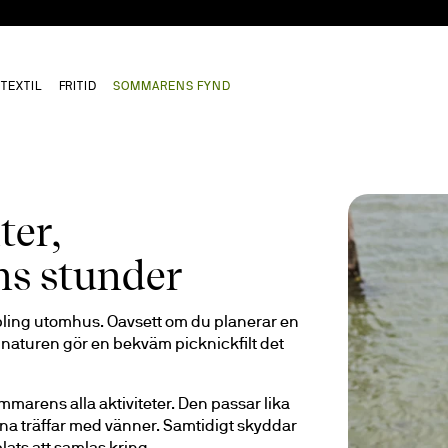
TEXTIL
FRITID
SOMMARENS FYND
ter,
s stunder
pling utomhus. Oavsett om du planerar en 
i naturen gör en bekväm picknickfilt det 
mmarens alla aktiviteter. Den passar lika 
ana träffar med vänner. Samtidigt skyddar 
ats att samlas kring.