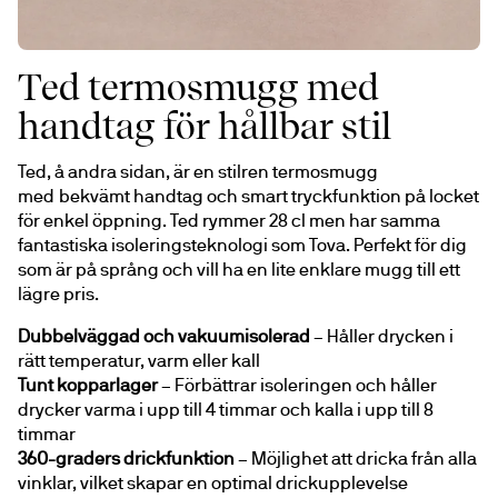
Ted termosmugg med
handtag för hållbar stil
Ted, å andra sidan, är en stilren termosmugg 
med bekvämt handtag och smart tryckfunktion på locket 
för enkel öppning. Ted rymmer 28 cl men har samma 
fantastiska isoleringsteknologi som Tova. Perfekt för dig 
som är på språng och vill ha en lite enklare mugg till ett 
lägre pris.
Dubbelväggad och vakuumisolerad
 – Håller drycken i 
rätt temperatur, varm eller kall
Tunt kopparlager 
– Förbättrar isoleringen och håller 
drycker varma i upp till 4 timmar och kalla i upp till 8 
timmar
360-graders drickfunktion
 – Möjlighet att dricka från alla 
vinklar, vilket skapar en optimal drickupplevelse