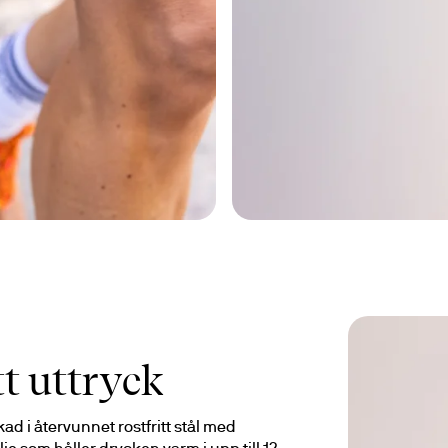
tt uttryck
erkad i återvunnet rostfritt stål med 
 som håller drycken varm i upp till 12 