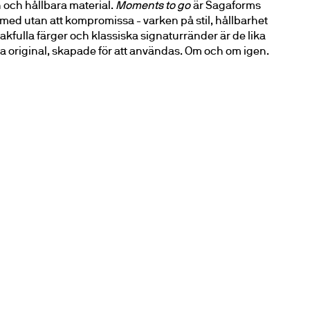
 och hållbara material. 
Moments to go
 är Sagaforms 
r med utan att kompromissa - varken på stil, hållbarhet 
kfulla färger och klassiska signaturränder är de lika 
ka original, skapade för att användas. Om och om igen.