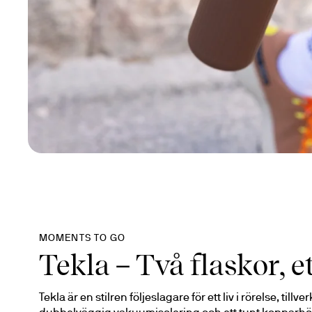
MOMENTS TO GO
Tekla – Två flaskor, e
Tekla är en stilren följeslagare för ett liv i rörelse, tillv
dubbelväggig vakuumisolering och ett tunt kopparhölje