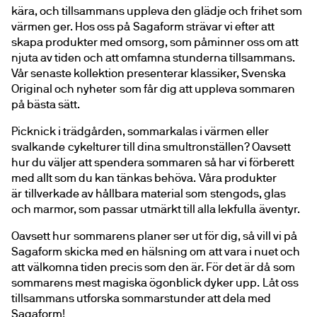
kära, och tillsammans uppleva den glädje och frihet som 
värmen ger. Hos oss på Sagaform strävar vi efter att 
skapa produkter med omsorg, som påminner oss om att 
njuta av tiden och att omfamna stunderna tillsammans. 
Vår senaste kollektion presenterar klassiker, Svenska 
Original och nyheter som får dig att uppleva sommaren 
på bästa sätt. 
Picknick i trädgården, sommarkalas i värmen eller 
svalkande cykelturer till dina smultronställen? Oavsett 
hur du väljer att spendera sommaren så har vi förberett 
med allt som du kan tänkas behöva. Våra produkter 
är tillverkade av hållbara material som stengods, glas 
och marmor, som passar utmärkt till alla lekfulla äventyr. 
Oavsett hur sommarens planer ser ut för dig, så vill vi på 
Sagaform skicka med en hälsning om att vara i nuet och 
att välkomna tiden precis som den är. För det är då som 
sommarens mest magiska ögonblick dyker upp. Låt oss 
tillsammans utforska sommarstunder att dela med 
Sagaform!