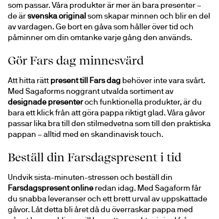
som passar. Våra produkter är mer än bara presenter – 
de är 
svenska original
 som skapar minnen och blir en del 
av vardagen. Ge bort en gåva som håller över tid och 
påminner om din omtanke varje gång den används.
Gör Fars dag minnesvärd
Att hitta rätt 
present till Fars dag
 behöver inte vara svårt. 
Med Sagaforms noggrant utvalda sortiment av 
designade presenter
 och funktionella produkter, är du 
bara ett klick från att göra pappa riktigt glad. Våra gåvor 
passar lika bra till den stilmedvetna som till den praktiska 
pappan – alltid med en skandinavisk touch.
Beställ din Farsdagspresent i tid
Undvik sista-minuten-stressen och beställ din 
Farsdagspresent online
 redan idag. Med Sagaform får 
du snabba leveranser och ett brett urval av uppskattade 
gåvor. Låt detta bli året då du överraskar pappa med 