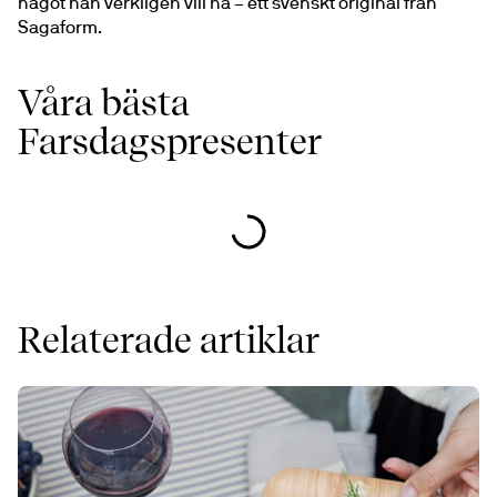
något han verkligen vill ha – ett svenskt original från 
Sagaform.
Våra bästa
Farsdagspresenter
Relaterade artiklar