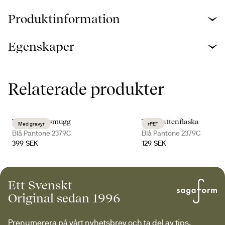
Produktinformation
Egenskaper
Relaterade produkter
Tova termosmugg
Ture vattenflaska
Med gravyr
rPET
Blå Pantone 2379C
Blå Pantone 2379C
399 SEK
129 SEK
Ett Svenskt
Original sedan 1996
Prenumerera på vårt nyhetsbrev och ta del av tips, 