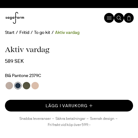
Start
Fritid
To go kit
Aktiv vardag
Aktiv vardag
589 SEK
Blå Pantone 2379C
LÄGG I VARUKORG
Snabba leveranser
Säkra betalningar
Svensk design
Fri frakt vid köp över 599:-