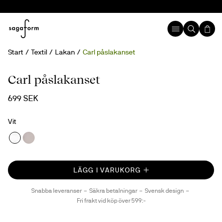
Start
Textil
Lakan
Carl påslakanset
Carl påslakanset
699 SEK
Vit
LÄGG I VARUKORG
Snabba leveranser
Säkra betalningar
Svensk design
Fri frakt vid köp över 599:-