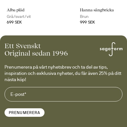
Alba pläd
Hanna sängbricka
Grå/svart/vit
Brun
699 SEK
999 SEK
Ett Svenskt
Original sedan 1996
Prenumerera på vårt nyhetsbrev och ta del av tips, 
inspiration och exklusiva nyheter, du får även 25% på ditt 
nästa köp!
PRENUMERERA