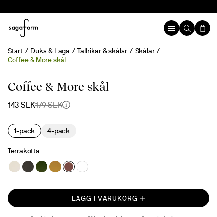
Start
Duka & Laga
Tallrikar & skålar
Skålar
Coffee & More skål
20%
Coffee & More skål
143 SEK
179 SEK
1-pack
4-pack
Terrakotta
LÄGG I VARUKORG