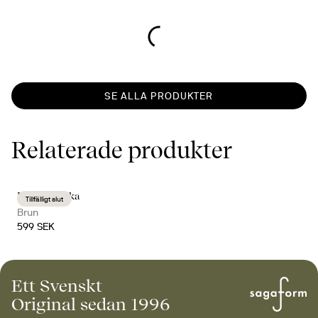
SE ALLA PRODUKTER
Relaterade produkter
Hanna bricka
Tillfälligt slut
Brun
599 SEK
Ett Svenskt
Original sedan 1996