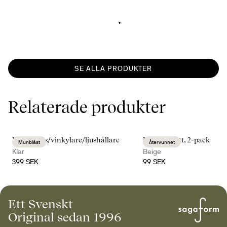
SE ALLA PRODUKTER
Relaterade produkter
Blanka vas/vinkylare/ljushållare
Edith servett, 2-pack
Munblåst
Återvunnet
Klar
Beige
399 SEK
99 SEK
Ett Svenskt
Original sedan 1996