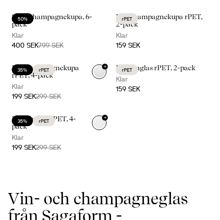
Saga champagnekupa, 6-
Billi champagnekupa rPET,
50%
rPET
pack
2-pack
Klar
Klar
400 SEK
799 SEK
159 SEK
+
Billi champagnekupa
Billi vinglas rPET, 2-pack
35%
rPET
rPET
rPET, 4-pack
Klar
Klar
159 SEK
199 SEK
299 SEK
+
Billi vinglas rPET, 4-
35%
rPET
pack
Klar
199 SEK
299 SEK
Vin- och champagneglas
från Sagaform -