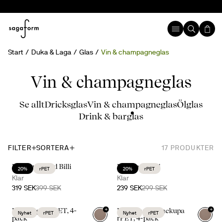
Start
Duka & Laga
Glas
Vin & champagneglas
Vin & champagneglas
Se allt
Dricksglas
Vin & champagneglas
Ölglas
Drink & barglas
FILTER
SORTERA
17
PRODUKTER
Duka upp med Billi
Dela med Billi
20%
rPET
20%
rPET
Klar
Klar
319 SEK
399 SEK
239 SEK
299 SEK
+
+
Billi vinglas rPET, 4-
Billi champagnekupa
Nyhet
rPET
Nyhet
rPET
pack
rPET, 4-pack