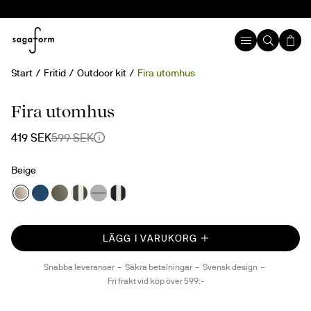
Start
Fritid
Outdoor kit
Fira utomhus
30%
Fira utomhus
419 SEK
599 SEK
Beige
LÄGG I VARUKORG
Snabba leveranser
Säkra betalningar
Svensk design
Fri frakt vid köp över 599:-