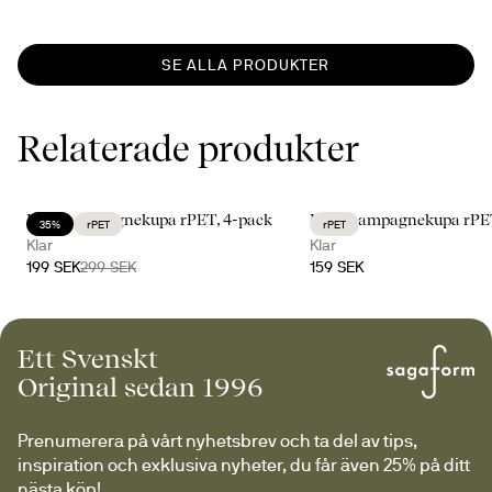
SE ALLA PRODUKTER
Relaterade produkter
Billi champagnekupa rPET, 4-pack
Billi champagnekupa rPE
35%
rPET
rPET
Klar
Klar
199 SEK
299 SEK
159 SEK
Ett Svenskt
Original sedan 1996
Prenumerera på vårt nyhetsbrev och ta del av tips, 
inspiration och exklusiva nyheter, du får även 25% på ditt 
nästa köp!