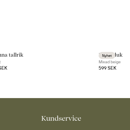
na tallrik
Edith duk
Nyhet
t
Mixad beige
 SEK
599 SEK
Kundservice