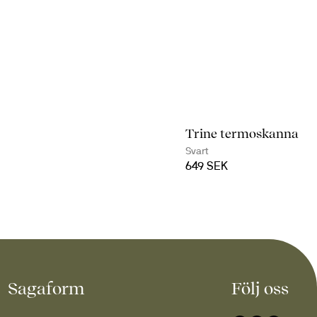
Trine termoskanna
Svart
649 SEK
Sagaform
Följ oss