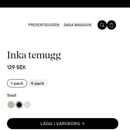
PRESENTGUIDEN
SAGA MAGASIN
Inka temugg
129 SEK
1-pack
4-pack
Svart
LÄGG I VARUKORG