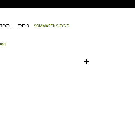
TEXTIL
FRITID
SOMMARENS FYND
1
/
0
ugg