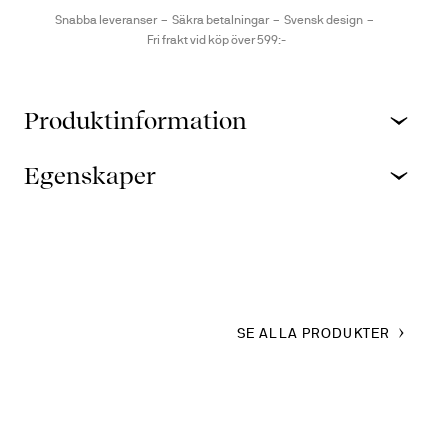
Snabba leveranser
Säkra betalningar
Svensk design
Fri frakt vid köp över 599:-
Produktinformation
Egenskaper
SE ALLA PRODUKTER