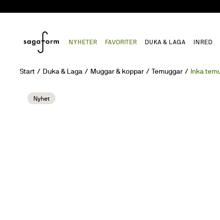
NYHETER
FAVORITER
DUKA & LAGA
INRED
Start
Duka & Laga
Muggar & koppar
Temuggar
Inka tem
Nyhet