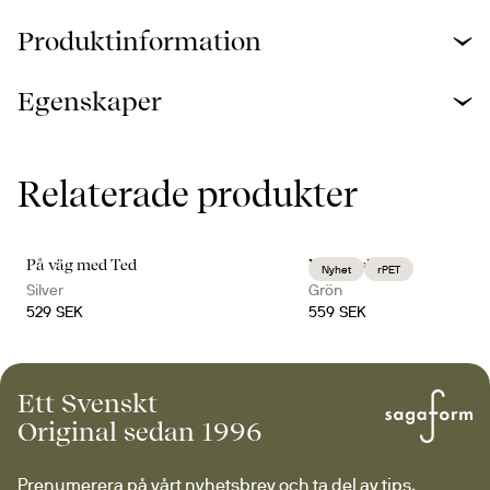
Produktinformation
Egenskaper
Relaterade produkter
På väg med Ted
Vide väska
Nyhet
rPET
Silver
Grön
529 SEK
559 SEK
Ett Svenskt
Original sedan 1996
Prenumerera på vårt nyhetsbrev och ta del av tips, 