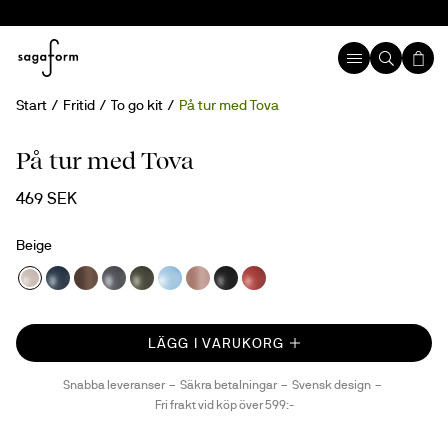
Start
Fritid
To go kit
På tur med Tova
På tur med Tova
469 SEK
Beige
LÄGG I VARUKORG
Snabba leveranser
Säkra betalningar
Svensk design
Fri frakt vid köp över 599:-