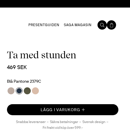
PRESENTGUIDEN
SAGA MAGASIN
Ta med stunden
469 SEK
Blå Pantone 2379C
LÄGG I VARUKORG
Snabba leveranser
Säkra betalningar
Svensk design
Fri frakt vid köp över 599:-