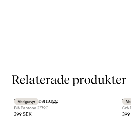
Relaterade produkter
Tova termosmugg
Tov
Med gravyr
Med
Blå Pantone 2379C
Grå 
399 SEK
399