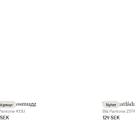
a termosmugg
Tina matlåd
 gravyr
Nyhet
Pantone 433U
Blå Pantone 237
 SEK
129 SEK