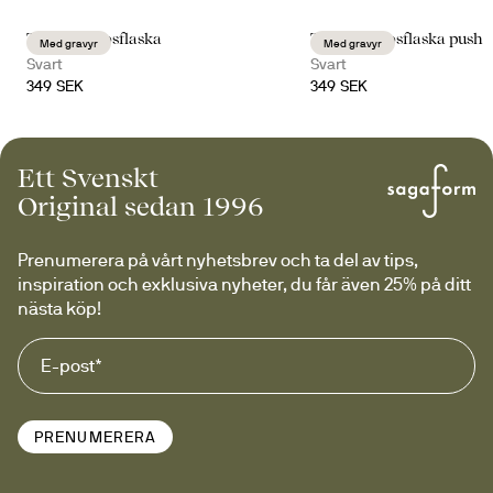
Tekla termosflaska
Tekla termosflaska push
Med gravyr
Med gravyr
Svart
Svart
349 SEK
349 SEK
Ett Svenskt
Original sedan 1996
Prenumerera på vårt nyhetsbrev och ta del av tips, 
inspiration och exklusiva nyheter, du får även 25% på ditt 
nästa köp!
PRENUMERERA