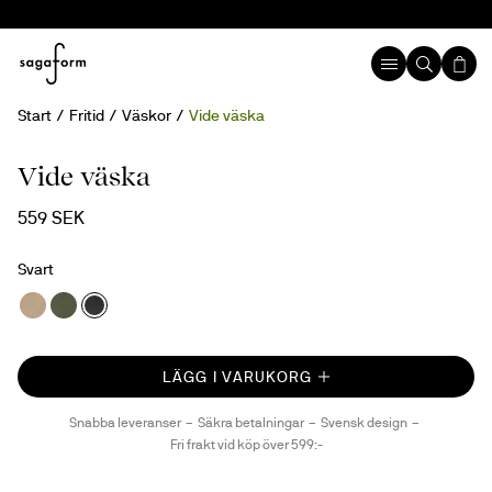
Start
Fritid
Väskor
Vide väska
Nyhet
rPET
Vide väska
559 SEK
Svart
LÄGG I VARUKORG
Snabba leveranser
Säkra betalningar
Svensk design
Fri frakt vid köp över 599:-