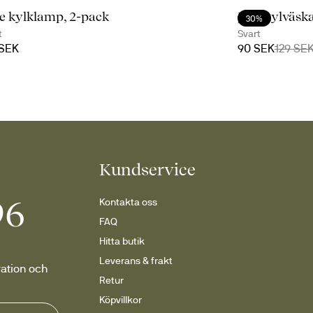
e kylklamp, 2-pack
Jens kylväska
30%
t
Svart
 SEK
90 SEK
129 SE
Kundservice
96
Kontakta oss
FAQ
Hitta butik
Leverans & frakt
ation och 
Retur
Köpvillkor