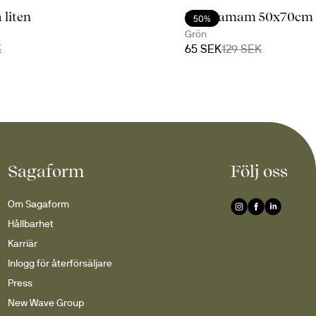
 liten
Ella hamam 50x70cm
50%
Grön
K
65 SEK
129 SEK
Sagaform
Följ oss
Om Sagaform
Hållbarhet
Karriär
Inlogg för återförsäljare
Press
New Wave Group