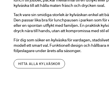
lunch till jobbet, packar mellanmål till en utflykt eller 
kylväska till att hålla maten fräsch och drycken sval.
Tack vare sin smidiga storlek är kylväskan enkel att bä
Den passar lika bra för lunchpausen i parken som för 
eller en spontan utflykt med familjen. En praktisk kylvä
dryck nära till hands, utan att kompromissa med stil el
För dig som söker en kylväska för vardagen, stadslivet 
modell ett smart val. Funktionell design och hållbara m
följeslagare under årets alla säsonger.
HITTA ALLA KYLVÄSKOR