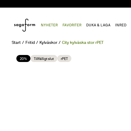
NYHETER
FAVORITER
DUKA & LAGA
INRED
Start
Fritid
Kylväskor
City kylväska stor rPET
20%
Tillfälligt slut
rPET