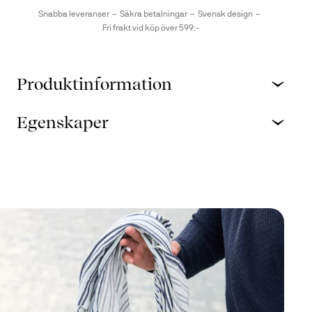
Snabba leveranser
Säkra betalningar
Svensk design
Fri frakt vid köp över 599:-
Produktinformation
Egenskaper