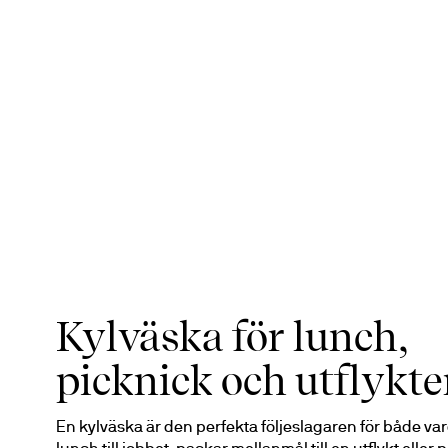
Kylväska för lunch,
picknick och utflykte
En kylväska är den perfekta följeslagaren för både var