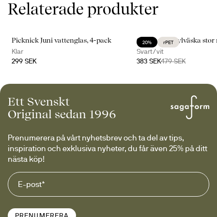
Relaterade produkter
Picknick Juni vattenglas, 4-pack
City randig kylväska stor
20%
rPET
Klar
Svart/vit
299 SEK
383 SEK
479 SEK
Ett Svenskt
Original sedan 1996
Prenumerera på vårt nyhetsbrev och ta del av tips, 
inspiration och exklusiva nyheter, du får även 25% på ditt 
nästa köp!
PRENUMERERA