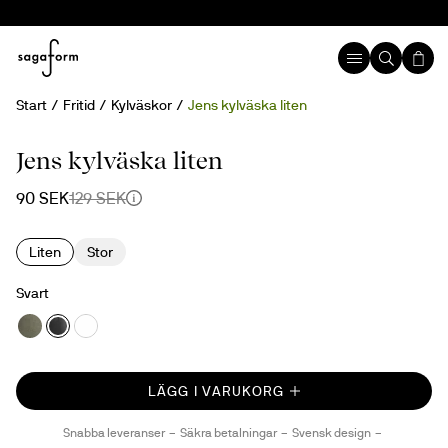
Start
Fritid
Kylväskor
Jens kylväska liten
30%
Jens kylväska liten
90 SEK
129 SEK
Liten
Stor
Svart
LÄGG I VARUKORG
Snabba leveranser
Säkra betalningar
Svensk design