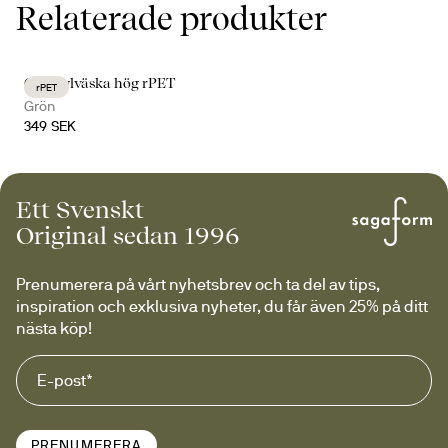
Relaterade produkter
City kylväska hög rPET
rPET
Grön
349 SEK
Ett Svenskt
Original sedan 1996
Prenumerera på vårt nyhetsbrev och ta del av tips, 
inspiration och exklusiva nyheter, du får även 25% på ditt 
nästa köp!
PRENUMERERA