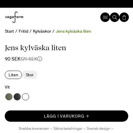
Start
Fritid
Kylväskor
Jens kylväska liten
30%
Jens kylväska liten
90 SEK
129 SEK
Liten
Stor
Vit
LÄGG I VARUKORG
Snabba leveranser
Säkra betalningar
Svensk design