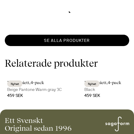
SE ALLA PRODUKTER
Relaterade produkter
Inka assiett,4-pack
Inka assiett,4-pack
Nyhet
Nyhet
Beige Pantone Warm gray 3C
Black
459 SEK
459 SEK
Ett Svenskt
Original sedan 1996