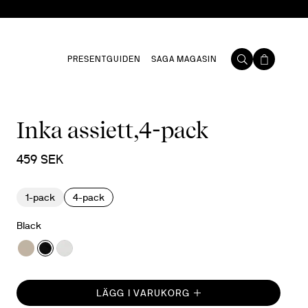
PRESENTGUIDEN
SAGA MAGASIN
Inka assiett,4-pack
459 SEK
1-pack
4-pack
Black
LÄGG I VARUKORG