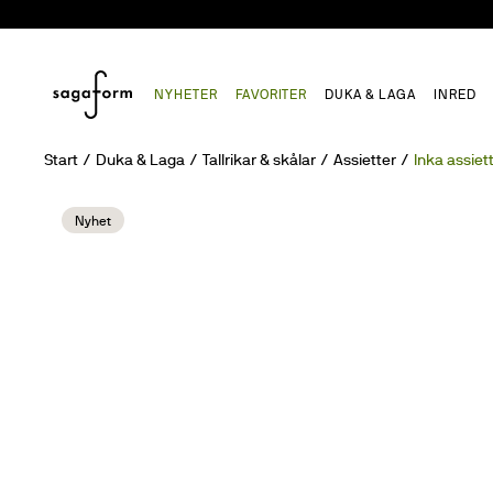
NYHETER
FAVORITER
DUKA & LAGA
INRED
Start
Duka & Laga
Tallrikar & skålar
Assietter
Inka assiet
Nyhet