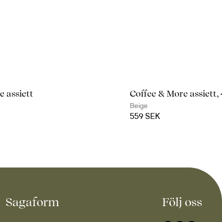
e assiett
Coffee & More assiett,
Beige
559 SEK
Sagaform
Följ oss