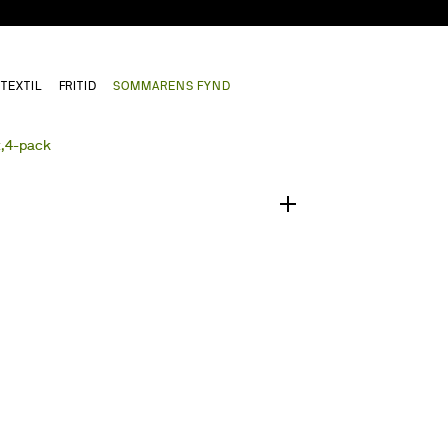
TEXTIL
FRITID
SOMMARENS FYND
1
/
0
t,4-pack