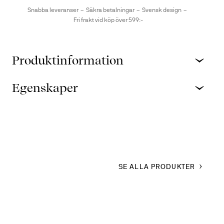
Snabba leveranser
Säkra betalningar
Svensk design
Fri frakt vid köp över 599:-
Produktinformation
Egenskaper
SE ALLA PRODUKTER