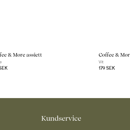
fee & More assiett
Coffee & Mor
e
Vit
 SEK
179 SEK
Kundservice