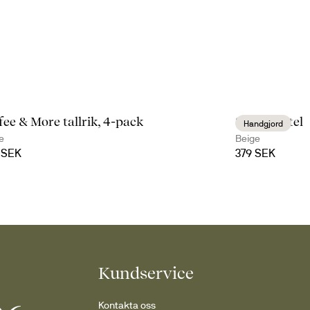
fee & More tallrik, 4-pack
Sten mortel
Handgjord
e
Beige
 SEK
379 SEK
Kundservice
Kontakta oss