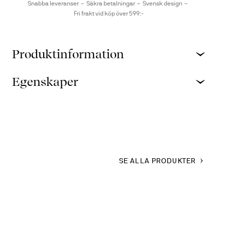
Snabba leveranser
Säkra betalningar
Svensk design
Fri frakt vid köp över 599:-
Produktinformation
Egenskaper
SE ALLA PRODUKTER