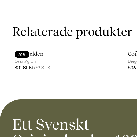
Relaterade produkter
Lägerelden
Cof
20%
Svart/grön
Beig
431 SEK
539 SEK
896
Ett Svenskt