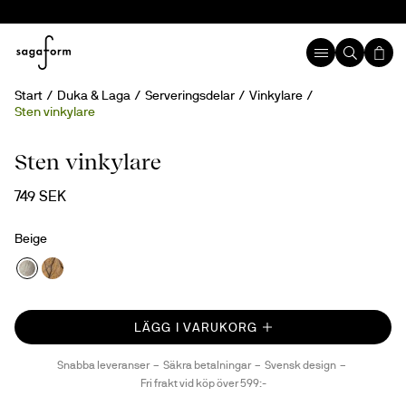
Start
Duka & Laga
Serveringsdelar
Vinkylare
Sten vinkylare
Handgjord
Sten vinkylare
749 SEK
Beige
LÄGG I VARUKORG
Snabba leveranser
Säkra betalningar
Svensk design
Fri frakt vid köp över 599:-