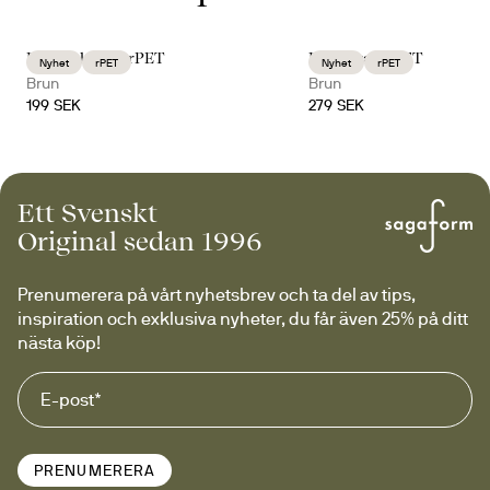
Billi vinkylare rPET
Billi karaff rPET
Nyhet
rPET
Nyhet
rPET
Brun
Brun
199 SEK
279 SEK
Ett Svenskt
Original sedan 1996
Prenumerera på vårt nyhetsbrev och ta del av tips, 
inspiration och exklusiva nyheter, du får även 25% på ditt 
nästa köp!
PRENUMERERA