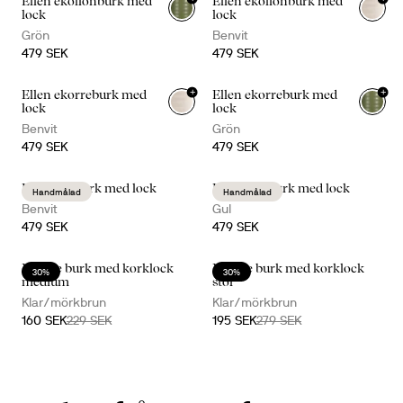
Ellen ekollonburk med
Ellen ekollonburk med
lock
lock
Grön
Benvit
479 SEK
479 SEK
+
+
Ellen ekorreburk med
Ellen ekorreburk med
lock
lock
Benvit
Grön
479 SEK
479 SEK
Ellen harburk med lock
Ellen hönburk med lock
Handmålad
Handmålad
Benvit
Gul
479 SEK
479 SEK
Nature burk med korklock
Nature burk med korklock
30%
30%
medium
stor
Klar/mörkbrun
Klar/mörkbrun
160 SEK
229 SEK
195 SEK
279 SEK