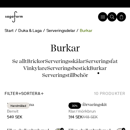
Start
Duka & Laga
Serveringsdelar
Burkar
Burkar
Se allt
Brickor
Serveringsskålar
Serveringsfat
Vinkylare
Serveringsbestick
Burkar
Serveringstillbehör
FILTER
SORTERA
10
PRODUKTER
Ellen ägghöna
Nature förvaringskit
Handmålad
30%
Benvit
Klar/mörkbrun
549 SEK
314 SEK
448 SEK
+
+