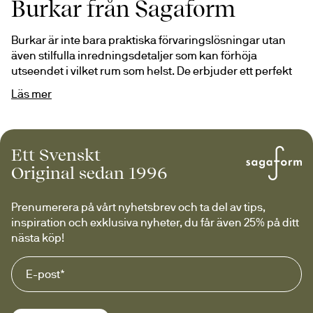
Burkar från Sagaform
Burkar är inte bara praktiska förvaringslösningar utan 
även stilfulla inredningsdetaljer som kan förhöja 
utseendet i vilket rum som helst. De erbjuder ett perfekt 
gömställe för allt du vill ha nära till hands men inte alltid 
Läs mer
framme. Från köket till badrummet eller barnrummet, 
burkar är mångsidiga nog att användas överallt. Oavsett 
om du vill organisera skafferivaror, gömma småsaker 
eller skapa en vacker dukning, är burkar den perfekta 
Ett Svenskt
lösningen. Välj bland olika material, färger och storlekar 
Original sedan 1996
för att hitta den burk som passar just dina behov och din 
inredningsstil.
Prenumerera på vårt nyhetsbrev och ta del av tips, 
inspiration och exklusiva nyheter, du får även 25% på ditt 
Burkar – Stilren och smart
nästa köp!
förvaring från Sagaform
Hitta den perfekta burken för ditt hem. 
Hos Sagaform 
hittar du burkar som kombinerar funktion och design – 