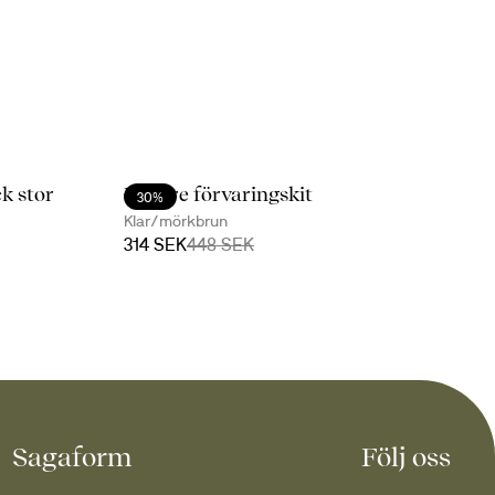
k stor
Nature förvaringskit
30%
Klar/mörkbrun
314 SEK
448 SEK
Sagaform
Följ oss