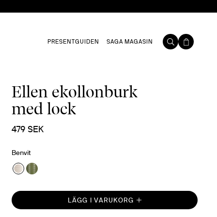
PRESENTGUIDEN
SAGA MAGASIN
Ellen ekollonburk
med lock
479 SEK
Benvit
LÄGG I VARUKORG