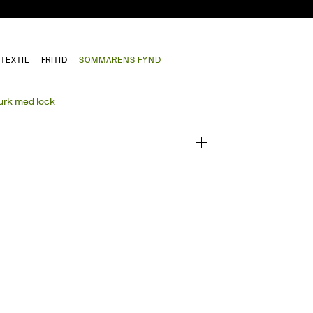
TEXTIL
FRITID
SOMMARENS FYND
1
/
0
burk med lock