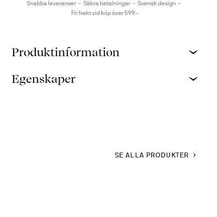
Snabba leveranser
Säkra betalningar
Svensk design
Fri frakt vid köp över 599:-
Produktinformation
Egenskaper
SE ALLA PRODUKTER