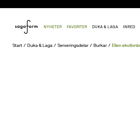
NYHETER
FAVORITER
DUKA & LAGA
INRED
Start
Duka & Laga
Serveringsdelar
Burkar
Ellen ekollon