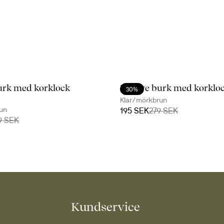
urk med korklock
Nature burk med korkloc
30%
Klar/mörkbrun
un
195 SEK
279 SEK
9 SEK
Kundservice