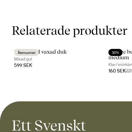
Relaterade produkter
Eden rund vaxad duk
Nature b
Återvunnet
30%
medium
Mixad gul
Klar/mörkbr
599 SEK
160 SEK
22
Ett Svenskt