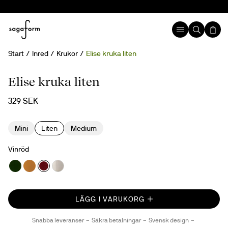
Start
Inred
Krukor
Elise kruka liten
Elise kruka liten
329 SEK
Mini
Liten
Medium
Vinröd
LÄGG I VARUKORG
Snabba leveranser
Säkra betalningar
Svensk design