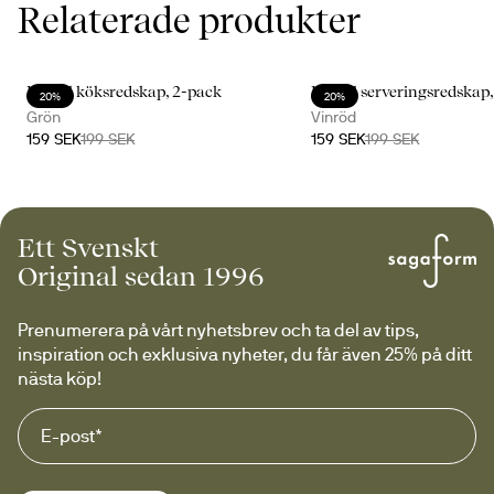
Relaterade produkter
Daniel köksredskap, 2-pack
Daniel serveringsredskap,
20%
20%
Grön
Vinröd
159 SEK
199 SEK
159 SEK
199 SEK
Ett Svenskt
Original sedan 1996
Prenumerera på vårt nyhetsbrev och ta del av tips, 
inspiration och exklusiva nyheter, du får även 25% på ditt 
nästa köp!