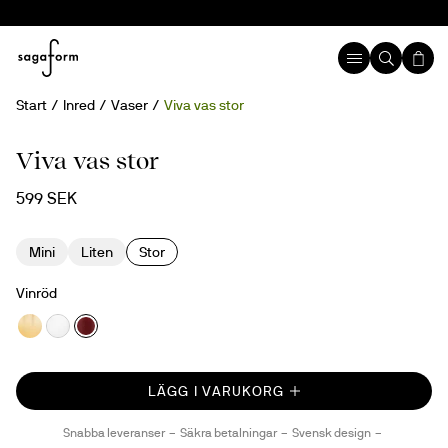
Start
Inred
Vaser
Viva vas stor
Handgjord
Viva vas stor
599 SEK
Mini
Liten
Stor
Vinröd
LÄGG I VARUKORG
Snabba leveranser
Säkra betalningar
Svensk design