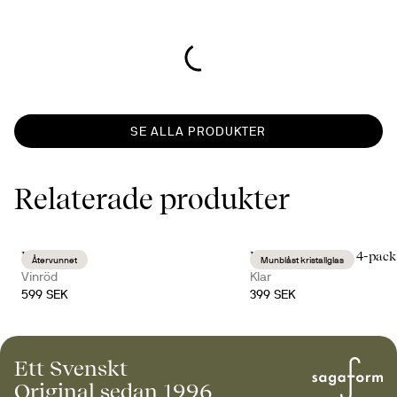
SE ALLA PRODUKTER
Relaterade produkter
Edith duk
Blanka dricksglas, 4-pack
Återvunnet
Munblåst kristallglas
Vinröd
Klar
599 SEK
399 SEK
Ett Svenskt
Original sedan 1996