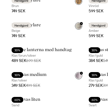
Handgjord
Handgjord
Brun
Vinröd
749 SEK
599 SEK
+
Sten vinkylare
Viva vas 
Handgjord
Handgjord
Beige
Amber
749 SEK
599 SEK
Nature lanterna med handtag
Top vas s
30%
30%
Klar/brun/silver
Klar/guld
489 SEK
699 SEK
384 SEK
54
+
Hold vas medium
Hold vas l
30%
30%
Klar/silver
Klar/guld
349 SEK
499 SEK
279 SEK
39
Moon vas liten
Moon vas 
60%
60%
Sand
Svart