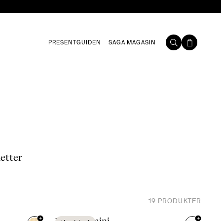
PRESENTGUIDEN
SAGA MAGASIN
etter
19
PRODUKTER
+
+
Viva vas mini