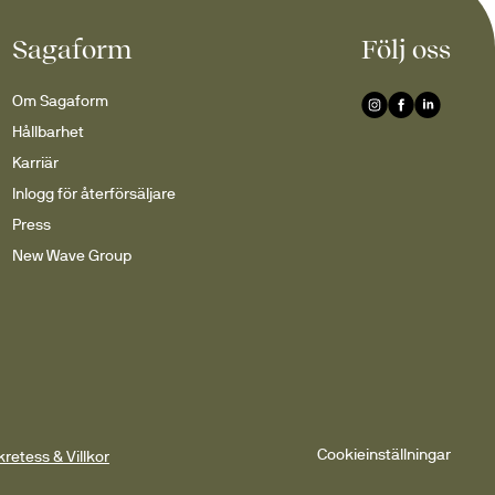
Sagaform
Följ oss
mang. Här hittar du:
Om Sagaform
Hållbarhet
Karriär
Inlogg för återförsäljare
Press
New Wave Group
k känsla i hemmet. Mixa 
ar ur samma serie för en 
Cookieinställningar
retess & Villkor