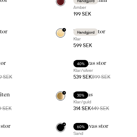
Handgjord
Amber
199 SEK
+
stor
Viva vas stor
Handgjord
Klar
599 SEK
tor
Hold vas stor
40%
Klar/silver
9 SEK
539 SEK
899 SEK
+
iten
Top vas
30%
Klar/guld
9 SEK
314 SEK
449 SEK
+
stor
Moon vas stor
60%
Sand