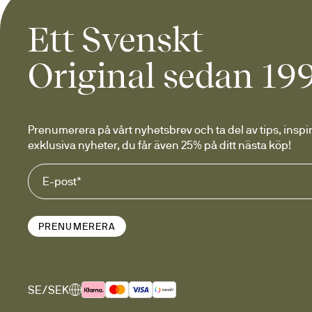
pampiga m
Ett Svenskt
Original sedan 19
I sortimentet finns allt från
Glasvaser
 i klara eller fär
Stengodsvaser
 med skulp
Prenumerera på vårt nyhetsbrev och ta del av tips, inspir
Små vaser och sticklingsv
exklusiva nyheter, du får även 25% på ditt nästa köp!
Höga vaser
 för pampiga bu
Trendiga vaser
 med organ
Dekorativa vaser
 som inre
PRENUMERERA
Multifunktionella vaser
 fö
Genom att kombinera olika f
stilrena glasvaser med strukt
SE/SEK
enhetlig och modern look.