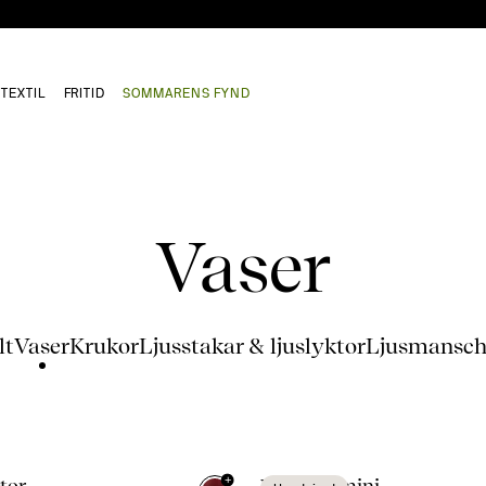
TEXTIL
FRITID
SOMMARENS FYND
Vaser
lt
Vaser
Krukor
Ljusstakar & ljuslyktor
Ljusmansch
+
stor
Viva vas mini