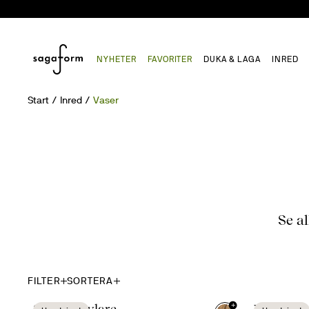
NYHETER
FAVORITER
DUKA & LAGA
INRED
Start
Inred
Vaser
Se al
FILTER
SORTERA
+
Sten vinkylare
Viva vas 