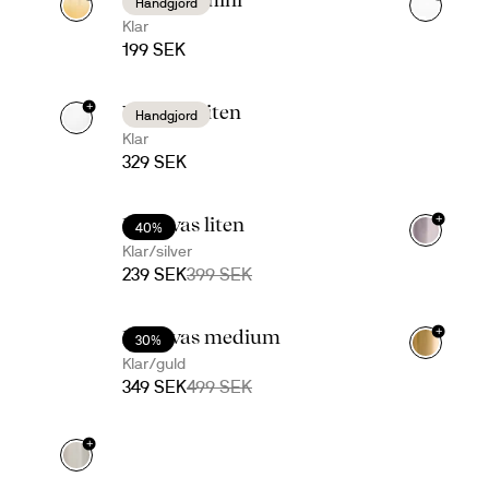
Handgjord
Klar
199 SEK
+
Viva vas liten
Handgjord
Klar
329 SEK
+
Hold vas liten
40%
Klar/silver
239 SEK
399 SEK
+
Hold vas medium
30%
Klar/guld
349 SEK
499 SEK
+