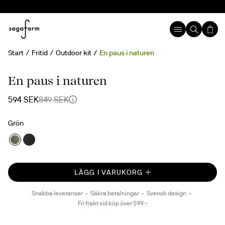
Start
Fritid
Outdoor kit
En paus i naturen
30%
En paus i naturen
594 SEK
849 SEK
Grön
LÄGG I VARUKORG
Snabba leveranser
Säkra betalningar
Svensk design
Fri frakt vid köp över 599:-