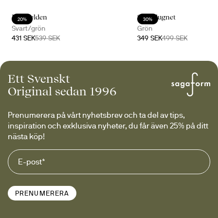
Lägerelden
Skogslugnet
20%
30%
Svart/grön
Grön
431 SEK
539 SEK
349 SEK
499 SEK
Ett Svenskt
Original sedan 1996
Prenumerera på vårt nyhetsbrev och ta del av tips, 
inspiration och exklusiva nyheter, du får även 25% på ditt 
nästa köp!
PRENUMERERA