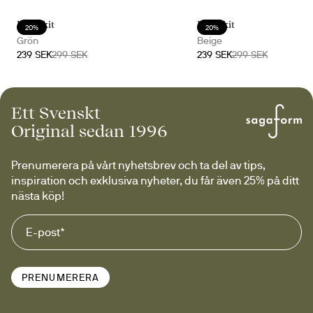
Doris kit
Doris kit
20%
20%
Grön
Beige
239 SEK
299 SEK
239 SEK
299 SEK
Ett Svenskt
Original sedan 1996
Prenumerera på vårt nyhetsbrev och ta del av tips, 
inspiration och exklusiva nyheter, du får även 25% på ditt 
nästa köp!
PRENUMERERA