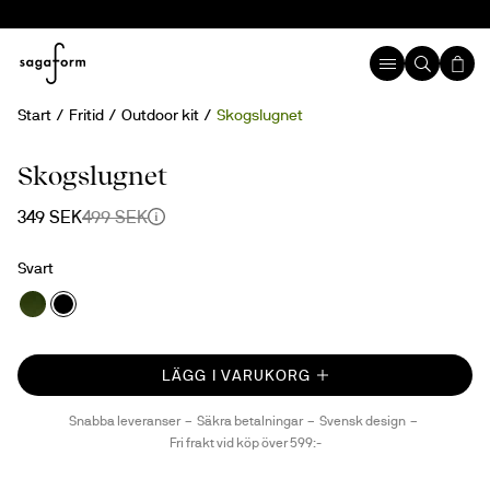
Start
Fritid
Outdoor kit
Skogslugnet
30%
Skogslugnet
349 SEK
499 SEK
Svart
LÄGG I VARUKORG
Snabba leveranser
Säkra betalningar
Svensk design
Fri frakt vid köp över 599:-