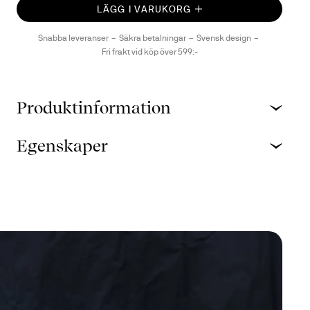
LÄGG I VARUKORG
Snabba leveranser
Säkra betalningar
Svensk design
Fri frakt vid köp över 599:-
Produktinformation
Egenskaper