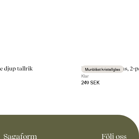
 djup tallrik
Blanka vattenglas, 2-
Munblåst kristallglas
Klar
249 SEK
Sagaform
Följ oss