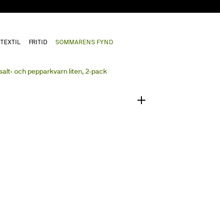
TEXTIL
FRITID
SOMMARENS FYND
1
/
0
alt- och pepparkvarn liten, 2-pack