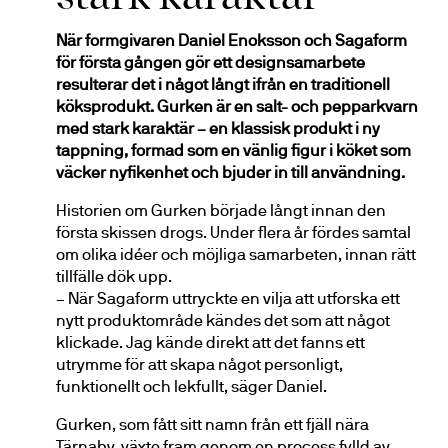
När formgivaren Daniel Enoksson och Sagaform 
för första gången gör ett designsamarbete 
resulterar det i något långt ifrån en traditionell 
köksprodukt. Gurken är en salt- och pepparkvarn 
med stark karaktär – en klassisk produkt i ny 
tappning, formad som en vänlig figur i köket som 
väcker nyfikenhet och bjuder in till användning.
Historien om Gurken började långt innan den 
första skissen drogs. Under flera år fördes samtal 
om olika idéer och möjliga samarbeten, innan rätt 
tillfälle dök upp.
– När Sagaform uttryckte en vilja att utforska ett 
nytt produktområde kändes det som att något 
klickade. Jag kände direkt att det fanns ett 
utrymme för att skapa något personligt, 
funktionellt och lekfullt, säger Daniel.
Gurken, som fått sitt namn från ett fjäll nära 
Tärnaby, växte fram genom en process fylld av 