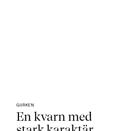
GURKEN
En kvarn med
stark karaktär