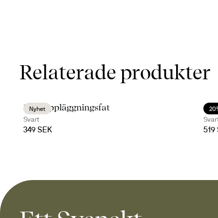
Relaterade produkter
Inka uppläggningsfat
Gur
Nyhet
20
Svart
Svar
349 SEK
519