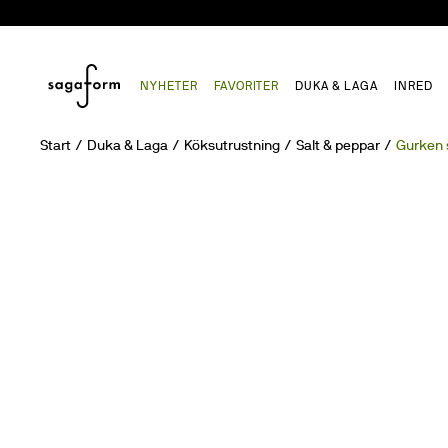
NYHETER
FAVORITER
DUKA & LAGA
INRED
Start
Duka & Laga
Köksutrustning
Salt & peppar
Gurken s