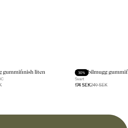
 gummifinish liten
Loke bilmugg gummifin
30%
8C
Svart
K
174 SEK
249 SEK