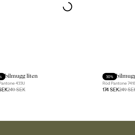
e bilmugg liten
Loke bilmugg
%
30%
Pantone 433U
Röd Pantone 741
 SEK
249 SEK
174 SEK
249 SE