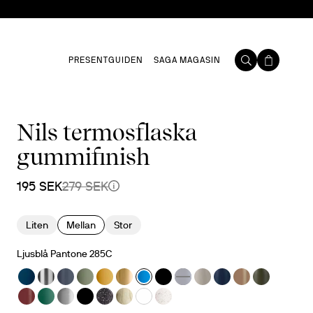
PRESENTGUIDEN
SAGA MAGASIN
Nils termosflaska
gummifinish
195 SEK
279 SEK
Liten
Mellan
Stor
Ljusblå Pantone 285C