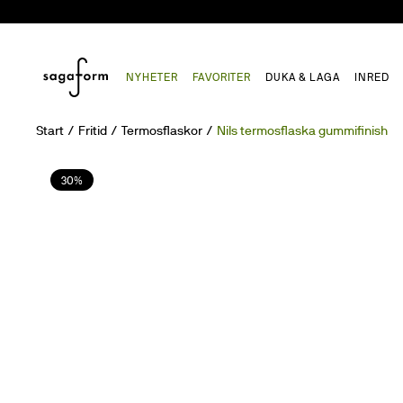
NYHETER
FAVORITER
DUKA & LAGA
INRED
Start
Fritid
Termosflaskor
Nils termosflaska gummifinish
30%