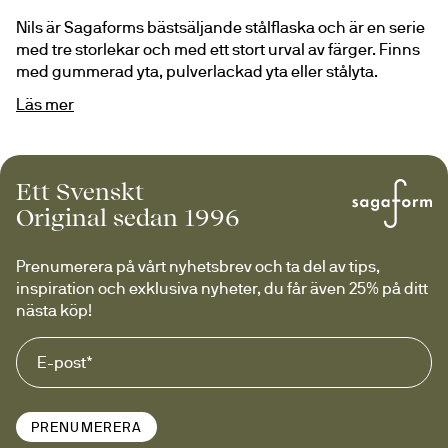
Nils är Sagaforms bästsäljande stålflaska och är en serie 
med tre storlekar och med ett stort urval av färger. Finns 
med gummerad yta, pulverlackad yta eller stålyta. 
Stålflaskorna har unika egenskaper och är 
Läs mer
dubbelväggiga med kopparhölje så att de håller dryck 
kall i upp till 24 timmar eller varm i 12 timmar.
Nils är en trogen följeslagare för både vardag och 
Ett Svenskt
äventyr. Med sin stilrena form och smarta funktion har 
Original sedan 1996
den blivit ett självklart val i många hem. En hållbar 
vardagsfavorit att använda, uppskatta och ta med 
överallt.
Prenumerera på vårt nyhetsbrev och ta del av tips, 
inspiration och exklusiva nyheter, du får även 25% på ditt 
nästa köp!
PRENUMERERA