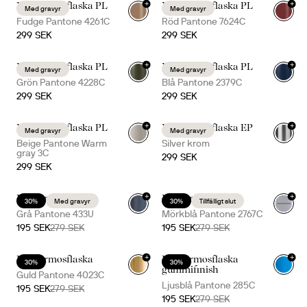
+
+
Nils termosflaska PL
Nils termosflaska PL
Med gravyr
Med gravyr
+
16
+
16
Fudge Pantone 4261C
Röd Pantone 7624C
299 SEK
299 SEK
+
+
Nils termosflaska PL
Nils termosflaska PL
Med gravyr
Med gravyr
+
16
+
16
Grön Pantone 4228C
Blå Pantone 2379C
299 SEK
299 SEK
+
+
Nils termosflaska PL
Nils termosflaska EP
Med gravyr
Med gravyr
+
16
+
16
Beige Pantone Warm
Silver krom
gray 3C
299 SEK
299 SEK
+
+
Nils termosflaska
Nils termosflaska
30%
Med gravyr
30%
Tillfälligt slut
+
16
+
16
Grå Pantone 433U
Mörkblå Pantone 2767C
195 SEK
279 SEK
195 SEK
279 SEK
+
+
Nils termosflaska
Nils termosflaska
30%
30%
+
16
+
16
gummifinish
Guld Pantone 4023C
Ljusblå Pantone 285C
195 SEK
279 SEK
195 SEK
279 SEK