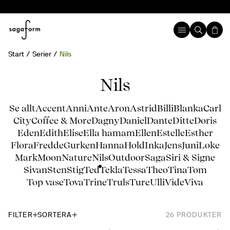
Start
Serier
Nils
Nils
Se allt
Accent
Anni
Ante
Aron
Astrid
Billi
Blanka
Carl
City
Coffee & More
Dagny
Daniel
Dante
Ditte
Doris
Eden
Edith
Elise
Ella hamam
Ellen
Estelle
Esther
Flora
Fredde
Gurken
Hanna
Hold
Inka
Jens
Juni
Loke
Mark
Moon
Nature
Nils
Outdoor
Saga
Siri & Signe
Sivan
Sten
Stig
Ted
Tekla
Tessa
Theo
Tina
Tom
Top vase
Tova
Trine
Truls
Ture
Ulli
Vide
Viva
FILTER
SORTERA
26
PRODUKTER