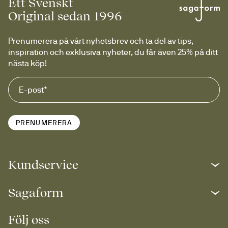
Ett Svenskt
Moon är mer än en vas, ett designobjekt som tar plats 
Original sedan 1996
och skapar stämning. Ensam är den stark, men med en 
kvist, blomma eller bukett lyfter den rummet till en ny 
nivå. En modern klassiker för det medvetna hemmet.
Prenumerera på vårt nyhetsbrev och ta del av tips, 
Design: Pascal Charmolu för Sagaform.
inspiration och exklusiva nyheter, du får även 25% på ditt 
nästa köp!
PRENUMERERA
Kundservice
Sagaform
Följ oss