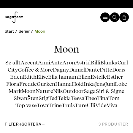
Start
Serier
Moon
Moon
Se allt
Accent
Anni
Ante
Aron
Astrid
Billi
Blanka
Carl
City
Coffee & More
Dagny
Daniel
Dante
Ditte
Doris
Eden
Edith
Elise
Ella hamam
Ellen
Estelle
Esther
Flora
Fredde
Gurken
Hanna
Hold
Inka
Jens
Juni
Loke
Mark
Moon
Nature
Nils
Outdoor
Saga
Siri & Signe
Sivan
Sten
Stig
Ted
Tekla
Tessa
Theo
Tina
Tom
Top vase
Tova
Trine
Truls
Ture
Ulli
Vide
Viva
FILTER
SORTERA
3
PRODUKTER