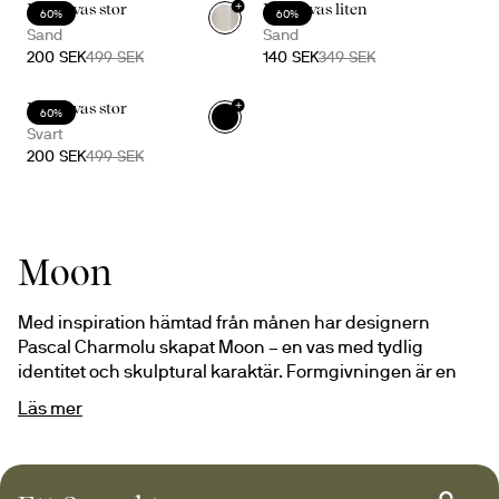
+
Moon vas stor
Moon vas liten
60%
60%
Sand
Sand
200 SEK
499 SEK
140 SEK
349 SEK
+
Moon vas stor
60%
Svart
200 SEK
499 SEK
Moon
Med inspiration hämtad från månen har designern 
Pascal Charmolu skapat Moon – en vas med tydlig 
identitet och skulptural karaktär. Formgivningen är en 
hyllning till det enkla och eleganta, där runda former 
Läs mer
möter strama linjer i perfekt balans. Vasen är tillverkad i 
färgat glas som vackert reflekterar ljus och omgivning, 
vilket ger den ett levande uttryck även utan blommor.