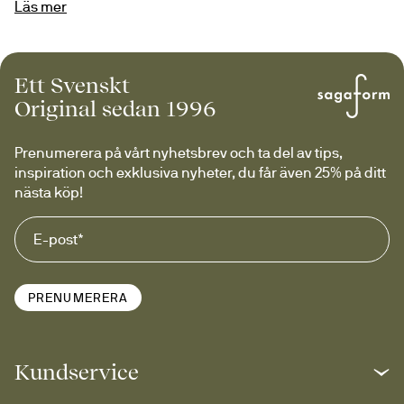
Läs mer
möjligheten att anpassa vasens höjd efter bukettens 
storlek och uttryck.
Flytta metallringen uppåt för höga snittblommor, eller 
Ett Svenskt
nedåt för mindre arrangemang, varje position skapar ett 
Original sedan 1996
nytt uttryck. Hold är både ett funktionellt redskap och ett 
iögonfallande designobjekt. Vasen finns i tre storlekar.
Prenumerera på vårt nyhetsbrev och ta del av tips, 
inspiration och exklusiva nyheter, du får även 25% på ditt 
nästa köp!
PRENUMERERA
Kundservice