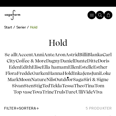
Start
Serier
Hold
Hold
Se allt
Accent
Anni
Ante
Aron
Astrid
Billi
Blanka
Carl
City
Coffee & More
Dagny
Daniel
Dante
Ditte
Doris
Eden
Edith
Elise
Ella hamam
Ellen
Estelle
Esther
Flora
Fredde
Gurken
Hanna
Hold
Inka
Jens
Juni
Loke
Mark
Moon
Nature
Nils
Outdoor
Saga
Siri & Signe
Sivan
Sten
Stig
Ted
Tekla
Tessa
Theo
Tina
Tom
Top vase
Tova
Trine
Truls
Ture
Ulli
Vide
Viva
FILTER
SORTERA
5
PRODUKTER