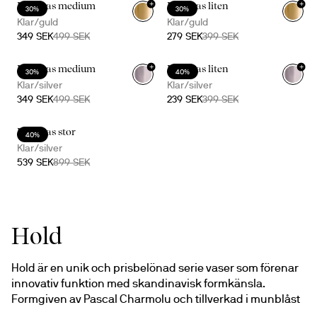
+
+
Hold vas medium
Hold vas liten
30%
30%
Klar/guld
Klar/guld
349 SEK
499 SEK
279 SEK
399 SEK
+
+
Hold vas medium
Hold vas liten
30%
40%
Klar/silver
Klar/silver
349 SEK
499 SEK
239 SEK
399 SEK
Hold vas stor
40%
Klar/silver
539 SEK
899 SEK
Hold
Hold är en unik och prisbelönad serie vaser som förenar 
innovativ funktion med skandinavisk formkänsla. 
Formgiven av Pascal Charmolu och tillverkad i munblåst 
glas med ett justerbart metallhölje, ger Hold dig 