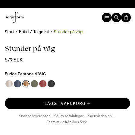
Start
Fritid
To go kit
Stunder på väg
Stunder på väg
579 SEK
Fudge Pantone 4261C
LÄGG I VARUKORG
Snabba leveranser
Säkra betalningar
Svensk design
Fri frakt vid köp över 599:-