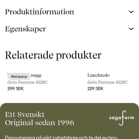
Produktinformation
Egenskaper
Relaterade produkter
Ted termosmugg
Lunchredo
Med gravyr
Grön Pantone 4228C
Grön Pantone 4228C
299 SEK
229 SEK
Ett Svenskt
Original sedan 1996
Prenumerera på vårt nyhetsbrev och ta del av tips, 