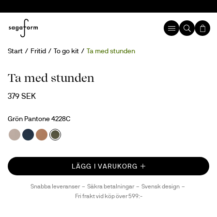
Start
Fritid
To go kit
Ta med stunden
Ta med stunden
379 SEK
Grön Pantone 4228C
LÄGG I VARUKORG
Snabba leveranser
Säkra betalningar
Svensk design
Fri frakt vid köp över 599:-