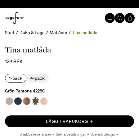
Start
Duka & Laga
Matlådor
Tina matlåda
Nyhet
Tina matlåda
129 SEK
1-pack
4-pack
Grön Pantone 4228C
LÄGG I VARUKORG
Snabba leveranser
Säkra betalningar
Svensk design