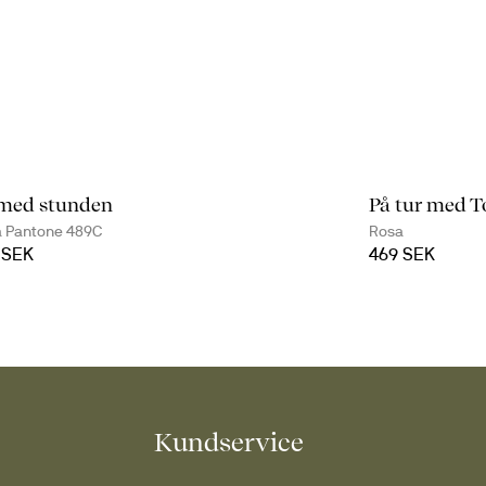
med stunden
På tur med T
 Pantone 489C
Rosa
 SEK
469 SEK
Kundservice