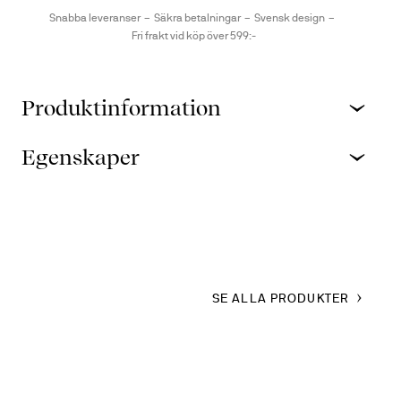
Snabba leveranser
Säkra betalningar
Svensk design
Fri frakt vid köp över 599:-
Produktinformation
Egenskaper
SE ALLA PRODUKTER