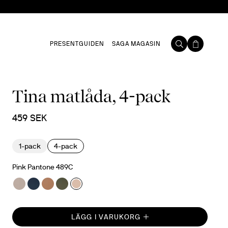
PRESENTGUIDEN
SAGA MAGASIN
Tina matlåda, 4-pack
459 SEK
1-pack
4-pack
Pink Pantone 489C
LÄGG I VARUKORG