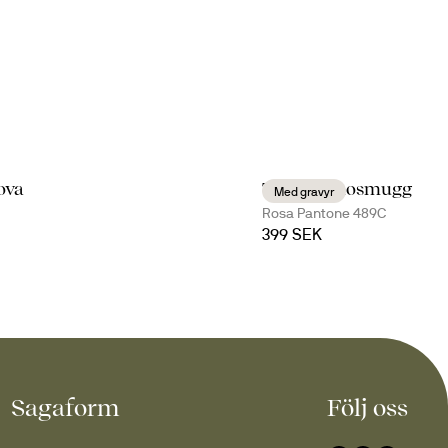
ova
Tova termosmugg
Med gravyr
Rosa Pantone 489C
399 SEK
Sagaform
Följ oss