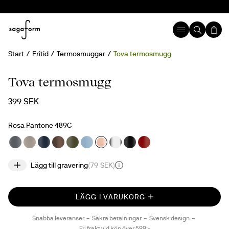
Start
Fritid
Termosmuggar
Tova termosmugg
Med gravyr
Tova termosmugg
399 SEK
Rosa Pantone 489C
Lägg till gravering
(
79 SEK
)
LÄGG I VARUKORG
Snabba leveranser
Säkra betalningar
Svensk design
Fri frakt vid köp över 599:-