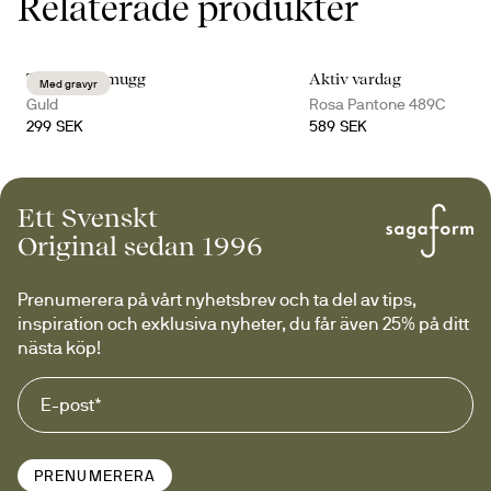
Relaterade produkter
Ted termosmugg
Aktiv vardag
Med gravyr
Guld
Rosa Pantone 489C
299 SEK
589 SEK
Ett Svenskt
Original sedan 1996
Prenumerera på vårt nyhetsbrev och ta del av tips, 
inspiration och exklusiva nyheter, du får även 25% på ditt 
nästa köp!
PRENUMERERA