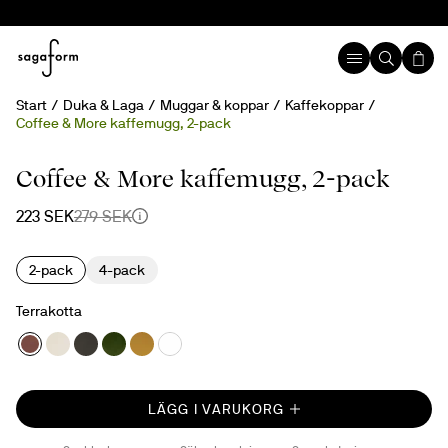
Start
Duka & Laga
Muggar & koppar
Kaffekoppar
Coffee & More kaffemugg, 2-pack
20%
Coffee & More kaffemugg, 2-pack
223 SEK
279 SEK
2-pack
4-pack
Terrakotta
LÄGG I VARUKORG