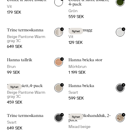
+
1
+
1
4-pack
Vit
Grön
179 SEK
559 SEK
+
+
Trine termoskanna
Inka temugg
Nyhet
Beige Pantone Warm
Vit
gray 3C
129 SEK
649 SEK
+
Hanna tallrik
Hanna bricka stor
Brun
Mörkbrun
99 SEK
1 199 SEK
+
+
Inka assiett,4-pack
Hanna bricka
Nyhet
Beige Pantone Warm
Svart
gray 3C
599 SEK
459 SEK
+
+
Trine termoskanna
Edith kökshandduk, 2-
Nyhet
pack
Svart
Mixad beige
649 SEK