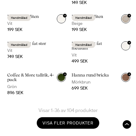
149 SEK
+
+
Dagny skål liten
Dagny skål liten
Handmålad
Handmålad
Vit
Beige
199 SEK
199 SEK
+
Dagny djupt fat stor
Dagny djupt fat
Handmålad
Handmålad
medium
Vit
Vit
749 SEK
499 SEK
+
+
Coffee & More tallrik, 4-
Hanna rund bricka
pack
Mörkbrun
Grön
699 SEK
896 SEK
Visar 1-36 av 104 produkter
VISA FLER PRODUKTER