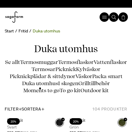
Start
Fritid
Duka utomhus
Duka utomhus
Se allt
Termosmuggar
Termosflaskor
Vattenflaskor
Termosar
Picknick
Kylväskor
Picknickplädar & sittdynor
Väskor
Packa smart
Duka utomhus
I skogen
Grilltillbehör
Moments to go
To go kit
Outdoor kit
FILTER
SORTERA
104
PRODUKTER
+
+
Doris kit
Doris kit
20%
20%
Svart
Grön