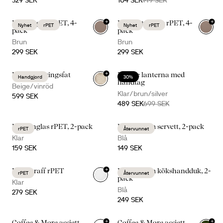
329 SEK
104 SEK
149 SEK
+
+
Billi vinglas rPET, 4-
Billi vattenglas rPET, 4-
Nyhet
rPET
Nyhet
rPET
pack
pack
Brun
Brun
299 SEK
299 SEK
+
Ditte serveringsfat
Nature lanterna med
Handgjord
30%
handtag
Beige/vinröd
Klar/brun/silver
599 SEK
489 SEK
699 SEK
Billi vinglas rPET, 2-pack
Eden denim servett, 2-pack
rPET
Återvunnet
Klar
Blå
159 SEK
149 SEK
+
Billi karaff rPET
Eden denim kökshandduk, 2-
rPET
Återvunnet
pack
Klar
Blå
279 SEK
249 SEK
+
+
Coffee & More assiett
Coffee & More assiett,